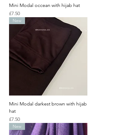
Mini Modal occean with hijab hat
Price
£7.50
New
Mini Modal darkest brown with hijab
hat
Price
£7.50
New