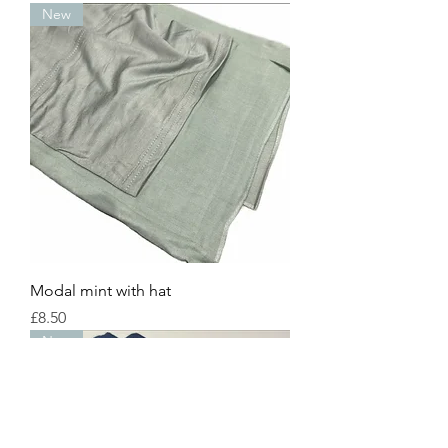
New
Modal mint with hat
Price
£8.50
New