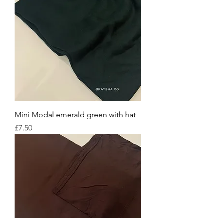
Mini Modal emerald green with hat
Price
£7.50