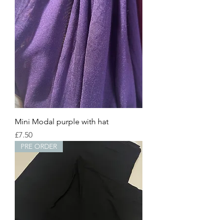
Mini Modal purple with hat
Price
£7.50
PRE ORDER