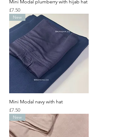
Mini Modal plumberry with hijab hat
Price
£7.50
New
Mini Modal navy with hat
Price
£7.50
New