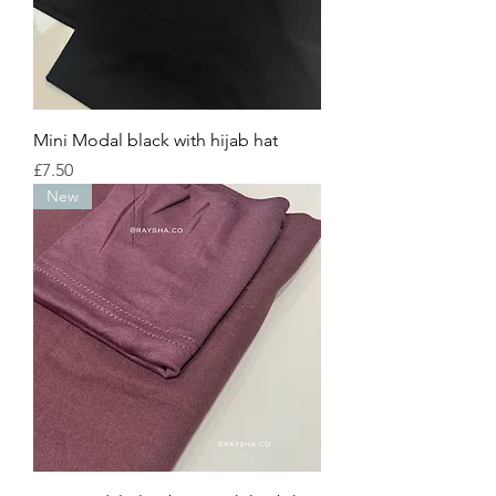
Mini Modal black with hijab hat
Price
£7.50
New