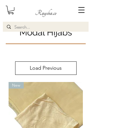
Raysha.co
Modal Hijabs
Load Previous
New