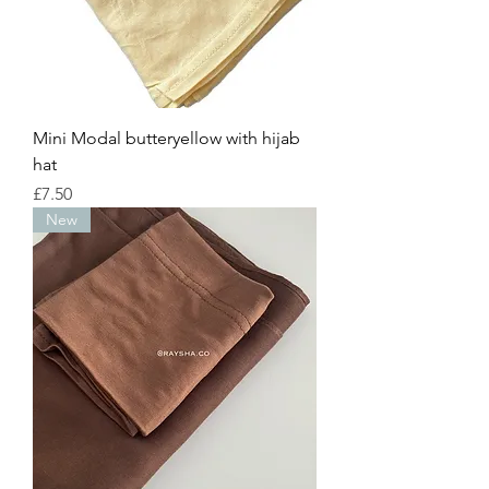
Mini Modal butteryellow with hijab
hat
Price
£7.50
New