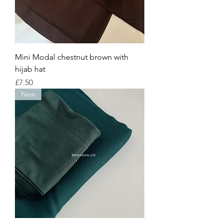
Mini Modal chestnut brown with
hijab hat
Price
£7.50
New