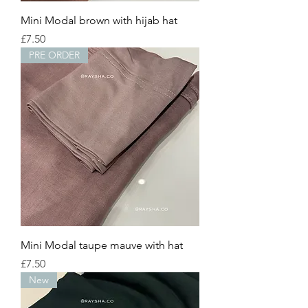
Mini Modal brown with hijab hat
Price
£7.50
PRE ORDER
Mini Modal taupe mauve with hat
Price
£7.50
New